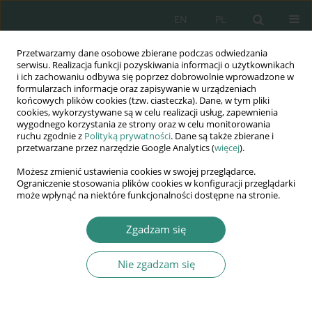
EN
PL
Przetwarzamy dane osobowe zbierane podczas odwiedzania
Wydawnictwo
serwisu. Realizacja funkcji pozyskiwania informacji o użytkownikach
i ich zachowaniu odbywa się poprzez dobrowolnie wprowadzone w
AWSGE
formularzach informacje oraz zapisywanie w urządzeniach
końcowych plików cookies (tzw. ciasteczka). Dane, w tym pliki
cookies, wykorzystywane są w celu realizacji usług, zapewnienia
Akademia Nauk Stosowanych
wygodnego korzystania ze strony oraz w celu monitorowania
WSGE
ruchu zgodnie z
Polityką prywatności
. Dane są także zbierane i
przetwarzane przez narzędzie Google Analytics (
więcej
).
im. Alcide De Gasperi
Możesz zmienić ustawienia cookies w swojej przeglądarce.
Ograniczenie stosowania plików cookies w konfiguracji przeglądarki
może wpłynąć na niektóre funkcjonalności dostępne na stronie.
Autor
Ryszard Grosset
Zgadzam się
Nie zgadzam się
ROZDZIAŁ KSIĄŻKI
Koncepcja systemu ewakuacji i ratowania
poszkodowanych EvaCopNet podczas klęsk