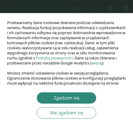
EN
PL
Przetwarzamy dane osobowe zbierane podczas odwiedzania
Wydawnictwo
serwisu. Realizacja funkcji pozyskiwania informacji o użytkownikach
i ich zachowaniu odbywa się poprzez dobrowolnie wprowadzone w
AWSGE
formularzach informacje oraz zapisywanie w urządzeniach
końcowych plików cookies (tzw. ciasteczka). Dane, w tym pliki
cookies, wykorzystywane są w celu realizacji usług, zapewnienia
Akademia Nauk Stosowanych
wygodnego korzystania ze strony oraz w celu monitorowania
WSGE
ruchu zgodnie z
Polityką prywatności
. Dane są także zbierane i
przetwarzane przez narzędzie Google Analytics (
więcej
).
im. Alcide De Gasperi
Możesz zmienić ustawienia cookies w swojej przeglądarce.
Ograniczenie stosowania plików cookies w konfiguracji przeglądarki
może wpłynąć na niektóre funkcjonalności dostępne na stronie.
Autor
Leda Žilinskienė
Zgadzam się
Nie zgadzam się
ROZDZIAŁ KSIĄŻKI
WASTE MANAGEMENT AND HUMAN RIGHTS TO
THE ENVIRONMENT IN POLISH AND LITHUANIAN