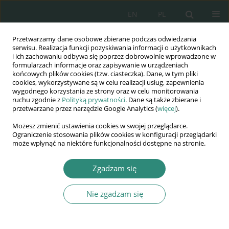
EN
PL
Przetwarzamy dane osobowe zbierane podczas odwiedzania
Wydawnictwo
serwisu. Realizacja funkcji pozyskiwania informacji o użytkownikach
i ich zachowaniu odbywa się poprzez dobrowolnie wprowadzone w
AWSGE
formularzach informacje oraz zapisywanie w urządzeniach
końcowych plików cookies (tzw. ciasteczka). Dane, w tym pliki
cookies, wykorzystywane są w celu realizacji usług, zapewnienia
Akademia Nauk Stosowanych
wygodnego korzystania ze strony oraz w celu monitorowania
WSGE
ruchu zgodnie z
Polityką prywatności
. Dane są także zbierane i
przetwarzane przez narzędzie Google Analytics (
więcej
).
im. Alcide De Gasperi
Możesz zmienić ustawienia cookies w swojej przeglądarce.
Ograniczenie stosowania plików cookies w konfiguracji przeglądarki
może wpłynąć na niektóre funkcjonalności dostępne na stronie.
Autor
Ewa Jagier
Zgadzam się
Nie zgadzam się
ROZDZIAŁ KSIĄŻKI
Wsparcie psychologiczne dzieci i młodzieży z
doświadczeniem (re)emigracji