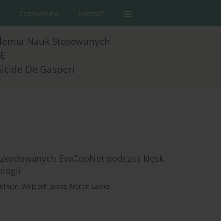
Czasopisma
Kontakt
demia Nauk Stosowanych
E
Alcide De Gasperi
oszkodowanych EvaCopNet podczas klęsk
logii
Kolman
,
Wojciech Jarosz
,
Marcin Łapicz