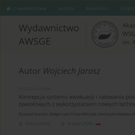
O wydawnictwie
Autorzy
Recenzenci
Książki
Aka
Wydawnictwo
WSG
AWSGE
im. 
Autor
Wojciech Jarosz
ROZDZIAŁ KSIĄŻKI
Koncepcja systemu ewakuacji i ratowania p
żywiołowych z wykorzystaniem nowych techno
Ryszard Grosset
,
Małgorzata Ciuka-Witrylak
,
Karina Jarosławska-
Streszczenie
Artykuł
(PDF)