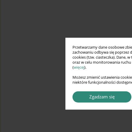
Przetwarzamy dane osobowe zbiera
zachowaniu odbywa się poprzez d
cookies (tzw. ciasteczka). Dane, w
oraz w celu monitorowania ruchu
(
więcej
).
Możesz zmienić ustawienia cookie
niektóre funkcjonalności dostępne
Zgadzam się