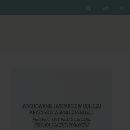
EN
PL