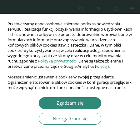
EN
PL
Przetwarzamy dane osobowe zbierane podczas odwiedzania
Wydawnictwo
serwisu. Realizacja funkcji pozyskiwania informacji o użytkownikach
i ich zachowaniu odbywa się poprzez dobrowolnie wprowadzone w
AWSGE
formularzach informacje oraz zapisywanie w urządzeniach
końcowych plików cookies (tzw. ciasteczka). Dane, w tym pliki
cookies, wykorzystywane są w celu realizacji usług, zapewnienia
Akademia Nauk Stosowanych
wygodnego korzystania ze strony oraz w celu monitorowania
WSGE
ruchu zgodnie z
Polityką prywatności
. Dane są także zbierane i
przetwarzane przez narzędzie Google Analytics (
więcej
).
im. Alcide De Gasperi
Możesz zmienić ustawienia cookies w swojej przeglądarce.
Ograniczenie stosowania plików cookies w konfiguracji przeglądarki
może wpłynąć na niektóre funkcjonalności dostępne na stronie.
Autor
Jarosław Jastrzębski
Zgadzam się
Nie zgadzam się
ROZDZIAŁ KSIĄŻKI
Rodzinne uwarunkowania postaw wobec miłości
i funkcjonowania w bliskich związkach u młodych