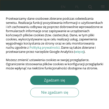
EN
PL
Przetwarzamy dane osobowe zbierane podczas odwiedzania
Wydawnictwo
serwisu. Realizacja funkcji pozyskiwania informacji o użytkownikach
i ich zachowaniu odbywa się poprzez dobrowolnie wprowadzone w
AWSGE
formularzach informacje oraz zapisywanie w urządzeniach
końcowych plików cookies (tzw. ciasteczka). Dane, w tym pliki
cookies, wykorzystywane są w celu realizacji usług, zapewnienia
Akademia Nauk Stosowanych
wygodnego korzystania ze strony oraz w celu monitorowania
WSGE
ruchu zgodnie z
Polityką prywatności
. Dane są także zbierane i
przetwarzane przez narzędzie Google Analytics (
więcej
).
im. Alcide De Gasperi
Możesz zmienić ustawienia cookies w swojej przeglądarce.
Ograniczenie stosowania plików cookies w konfiguracji przeglądarki
może wpłynąć na niektóre funkcjonalności dostępne na stronie.
Autor
Jan Jelinek
Zgadzam się
Nie zgadzam się
ROZDZIAŁ KSIĄŻKI
Skuteczność edukacyjna multimedialnych
programów do nauki czytania