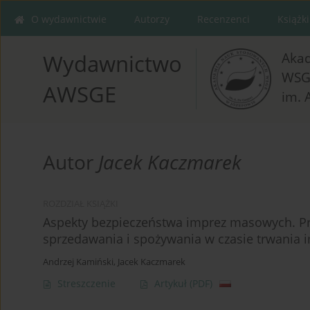
O wydawnictwie
Autorzy
Recenzenci
Książki
Aka
Wydawnictwo
WSG
AWSGE
im. 
Autor
Jacek Kaczmarek
ROZDZIAŁ KSIĄŻKI
Aspekty bezpieczeństwa imprez masowych. P
sprzedawania i spożywania w czasie trwania
Andrzej Kamiński
,
Jacek Kaczmarek
Streszczenie
Artykuł
(PDF)