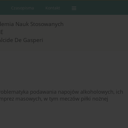
Czasopisma
Kontakt
demia Nauk Stosowanych
E
Alcide De Gasperi
roblematyka podawania napojów alkoholowych, ich
 imprez masowych, w tym meczów piłki nożnej