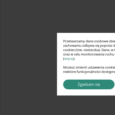
Przetwarzamy dane osobowe zbiera
zachowaniu odbywa się poprzez d
cookies (tzw. ciasteczka). Dane, w
oraz w celu monitorowania ruchu
(
więcej
).
Możesz zmienić ustawienia cookie
niektóre funkcjonalności dostępne
Zgadzam się