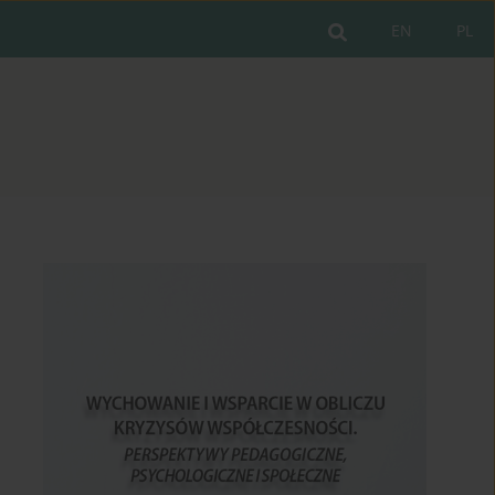
EN
PL