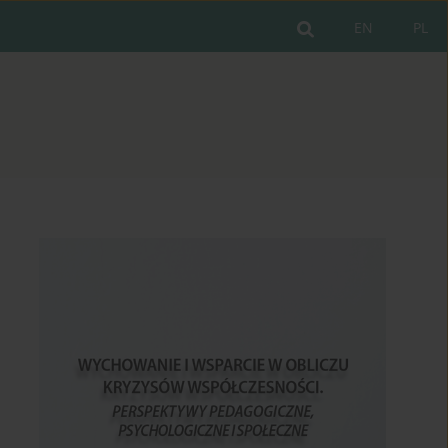
EN
PL