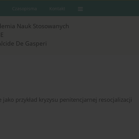
Czasopisma
Kontakt
demia Nauk Stosowanych
E
Alcide De Gasperi
ako przykład kryzysu penitencjarnej resocjalizacji