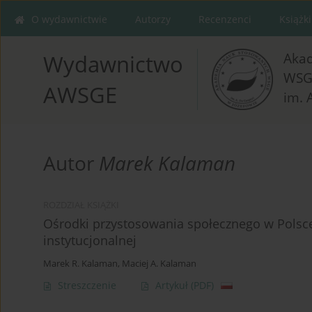
O wydawnictwie
Autorzy
Recenzenci
Książki
Aka
Wydawnictwo
WSG
AWSGE
im. 
Autor
Marek Kalaman
ROZDZIAŁ KSIĄŻKI
Ośrodki przystosowania społecznego w Polsce j
instytucjonalnej
Marek R. Kalaman
,
Maciej A. Kalaman
Streszczenie
Artykuł
(PDF)