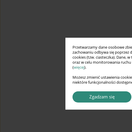
Przetwarzamy dane osobowe zbiera
zachowaniu odbywa się poprzez d
cookies (tzw. ciasteczka). Dane, w
oraz w celu monitorowania ruchu
(
więcej
).
Możesz zmienić ustawienia cookie
niektóre funkcjonalności dostępne
Zgadzam się