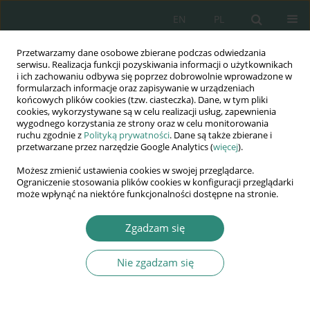
EN
PL
Przetwarzamy dane osobowe zbierane podczas odwiedzania
Wydawnictwo
serwisu. Realizacja funkcji pozyskiwania informacji o użytkownikach
i ich zachowaniu odbywa się poprzez dobrowolnie wprowadzone w
AWSGE
formularzach informacje oraz zapisywanie w urządzeniach
końcowych plików cookies (tzw. ciasteczka). Dane, w tym pliki
cookies, wykorzystywane są w celu realizacji usług, zapewnienia
Akademia Nauk Stosowanych
wygodnego korzystania ze strony oraz w celu monitorowania
WSGE
ruchu zgodnie z
Polityką prywatności
. Dane są także zbierane i
przetwarzane przez narzędzie Google Analytics (
więcej
).
im. Alcide De Gasperi
Możesz zmienić ustawienia cookies w swojej przeglądarce.
Ograniczenie stosowania plików cookies w konfiguracji przeglądarki
może wpłynąć na niektóre funkcjonalności dostępne na stronie.
Autor
Joanna Król-Mazurkiewicz
Zgadzam się
Nie zgadzam się
ROZDZIAŁ KSIĄŻKI
Wysoka jakość, dobra praktyka, zadowalające
efekty – Edukacyjny Tutoring Rówieśniczy