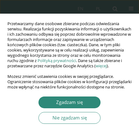
EN
PL
Przetwarzamy dane osobowe zbierane podczas odwiedzania
Wydawnictwo
serwisu. Realizacja funkcji pozyskiwania informacji o użytkownikach
i ich zachowaniu odbywa się poprzez dobrowolnie wprowadzone w
AWSGE
formularzach informacje oraz zapisywanie w urządzeniach
końcowych plików cookies (tzw. ciasteczka). Dane, w tym pliki
cookies, wykorzystywane są w celu realizacji usług, zapewnienia
Akademia Nauk Stosowanych
wygodnego korzystania ze strony oraz w celu monitorowania
WSGE
ruchu zgodnie z
Polityką prywatności
. Dane są także zbierane i
przetwarzane przez narzędzie Google Analytics (
więcej
).
im. Alcide De Gasperi
Możesz zmienić ustawienia cookies w swojej przeglądarce.
Ograniczenie stosowania plików cookies w konfiguracji przeglądarki
może wpłynąć na niektóre funkcjonalności dostępne na stronie.
Autor
Elżbieta Męcina-Bednarek
Zgadzam się
Nie zgadzam się
ROZDZIAŁ KSIĄŻKI
Różne aspekty wychowania młodego pokolenia w
dobie globalizacji