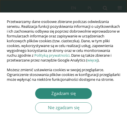
EN
PL
Przetwarzamy dane osobowe zbierane podczas odwiedzania
Wydawnictwo
serwisu. Realizacja funkcji pozyskiwania informacji o użytkownikach
i ich zachowaniu odbywa się poprzez dobrowolnie wprowadzone w
AWSGE
formularzach informacje oraz zapisywanie w urządzeniach
końcowych plików cookies (tzw. ciasteczka). Dane, w tym pliki
cookies, wykorzystywane są w celu realizacji usług, zapewnienia
Akademia Nauk Stosowanych
wygodnego korzystania ze strony oraz w celu monitorowania
WSGE
ruchu zgodnie z
Polityką prywatności
. Dane są także zbierane i
przetwarzane przez narzędzie Google Analytics (
więcej
).
im. Alcide De Gasperi
Możesz zmienić ustawienia cookies w swojej przeglądarce.
Ograniczenie stosowania plików cookies w konfiguracji przeglądarki
może wpłynąć na niektóre funkcjonalności dostępne na stronie.
Autor
Małgorzata Miazek
Zgadzam się
Nie zgadzam się
ROZDZIAŁ KSIĄŻKI
Koncepcja osobowości o orientacji podmiotowej
w obliczu zagrożenia wojną i innych wyzwań