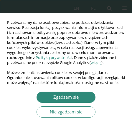
EN
PL
Przetwarzamy dane osobowe zbierane podczas odwiedzania
Wydawnictwo
serwisu. Realizacja funkcji pozyskiwania informacji o użytkownikach
i ich zachowaniu odbywa się poprzez dobrowolnie wprowadzone w
AWSGE
formularzach informacje oraz zapisywanie w urządzeniach
końcowych plików cookies (tzw. ciasteczka). Dane, w tym pliki
cookies, wykorzystywane są w celu realizacji usług, zapewnienia
Akademia Nauk Stosowanych
wygodnego korzystania ze strony oraz w celu monitorowania
WSGE
ruchu zgodnie z
Polityką prywatności
. Dane są także zbierane i
przetwarzane przez narzędzie Google Analytics (
więcej
).
im. Alcide De Gasperi
Możesz zmienić ustawienia cookies w swojej przeglądarce.
Ograniczenie stosowania plików cookies w konfiguracji przeglądarki
może wpłynąć na niektóre funkcjonalności dostępne na stronie.
Autor
Karolina Miklaszewska
Zgadzam się
Nie zgadzam się
ROZDZIAŁ KSIĄŻKI
Profilaktyka korupcyjna w Straży Granicznej
Artur Michalak
,
Karolina Miklaszewska