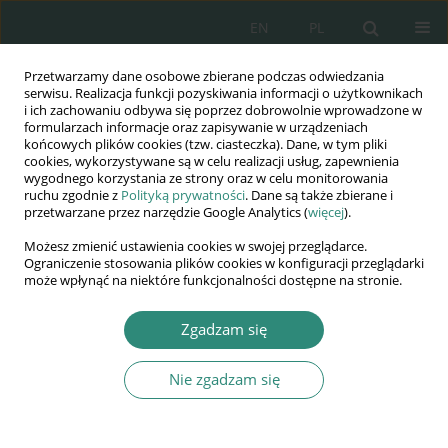
EN
PL
Przetwarzamy dane osobowe zbierane podczas odwiedzania
Wydawnictwo
serwisu. Realizacja funkcji pozyskiwania informacji o użytkownikach
i ich zachowaniu odbywa się poprzez dobrowolnie wprowadzone w
AWSGE
formularzach informacje oraz zapisywanie w urządzeniach
końcowych plików cookies (tzw. ciasteczka). Dane, w tym pliki
cookies, wykorzystywane są w celu realizacji usług, zapewnienia
Akademia Nauk Stosowanych
wygodnego korzystania ze strony oraz w celu monitorowania
WSGE
ruchu zgodnie z
Polityką prywatności
. Dane są także zbierane i
przetwarzane przez narzędzie Google Analytics (
więcej
).
im. Alcide De Gasperi
Możesz zmienić ustawienia cookies w swojej przeglądarce.
Ograniczenie stosowania plików cookies w konfiguracji przeglądarki
może wpłynąć na niektóre funkcjonalności dostępne na stronie.
Autor
Anna Miziołek
Zgadzam się
Nie zgadzam się
ROZDZIAŁ KSIĄŻKI
Przyczyny narkomanii u osób zakażonych
wirusem HIV