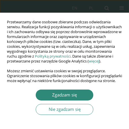
EN
PL
Przetwarzamy dane osobowe zbierane podczas odwiedzania
Wydawnictwo
serwisu. Realizacja funkcji pozyskiwania informacji o użytkownikach
i ich zachowaniu odbywa się poprzez dobrowolnie wprowadzone w
AWSGE
formularzach informacje oraz zapisywanie w urządzeniach
końcowych plików cookies (tzw. ciasteczka). Dane, w tym pliki
cookies, wykorzystywane są w celu realizacji usług, zapewnienia
Akademia Nauk Stosowanych
wygodnego korzystania ze strony oraz w celu monitorowania
WSGE
ruchu zgodnie z
Polityką prywatności
. Dane są także zbierane i
przetwarzane przez narzędzie Google Analytics (
więcej
).
im. Alcide De Gasperi
Możesz zmienić ustawienia cookies w swojej przeglądarce.
Ograniczenie stosowania plików cookies w konfiguracji przeglądarki
może wpłynąć na niektóre funkcjonalności dostępne na stronie.
Autor
Artur Olszewski
Zgadzam się
Nie zgadzam się
ROZDZIAŁ KSIĄŻKI
Sztuczna inteligencja w służbie walki z rakiem
piersi na podstawie projektu Alcid