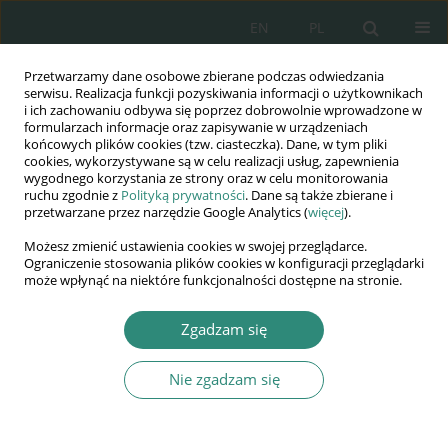
EN
PL
Przetwarzamy dane osobowe zbierane podczas odwiedzania
Wydawnictwo
serwisu. Realizacja funkcji pozyskiwania informacji o użytkownikach
i ich zachowaniu odbywa się poprzez dobrowolnie wprowadzone w
AWSGE
formularzach informacje oraz zapisywanie w urządzeniach
końcowych plików cookies (tzw. ciasteczka). Dane, w tym pliki
cookies, wykorzystywane są w celu realizacji usług, zapewnienia
Akademia Nauk Stosowanych
wygodnego korzystania ze strony oraz w celu monitorowania
WSGE
ruchu zgodnie z
Polityką prywatności
. Dane są także zbierane i
przetwarzane przez narzędzie Google Analytics (
więcej
).
im. Alcide De Gasperi
Możesz zmienić ustawienia cookies w swojej przeglądarce.
Ograniczenie stosowania plików cookies w konfiguracji przeglądarki
może wpłynąć na niektóre funkcjonalności dostępne na stronie.
Autor
Krzysztof Orzeszyna
Zgadzam się
Nie zgadzam się
ROZDZIAŁ KSIĄŻKI
Freedom of Religion as a European Value
Krzysztof Orzeszyna