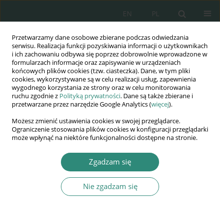
EN
PL
Przetwarzamy dane osobowe zbierane podczas odwiedzania
Wydawnictwo
serwisu. Realizacja funkcji pozyskiwania informacji o użytkownikach
i ich zachowaniu odbywa się poprzez dobrowolnie wprowadzone w
AWSGE
formularzach informacje oraz zapisywanie w urządzeniach
końcowych plików cookies (tzw. ciasteczka). Dane, w tym pliki
cookies, wykorzystywane są w celu realizacji usług, zapewnienia
Akademia Nauk Stosowanych
wygodnego korzystania ze strony oraz w celu monitorowania
WSGE
ruchu zgodnie z
Polityką prywatności
. Dane są także zbierane i
przetwarzane przez narzędzie Google Analytics (
więcej
).
im. Alcide De Gasperi
Możesz zmienić ustawienia cookies w swojej przeglądarce.
Ograniczenie stosowania plików cookies w konfiguracji przeglądarki
może wpłynąć na niektóre funkcjonalności dostępne na stronie.
Autor
Elżbieta Osewska
Zgadzam się
Nie zgadzam się
ROZDZIAŁ KSIĄŻKI
Wychowanie dziecka przedszkolnego do wartości
w dobie indywidualizmu i konsumpcjonizmu