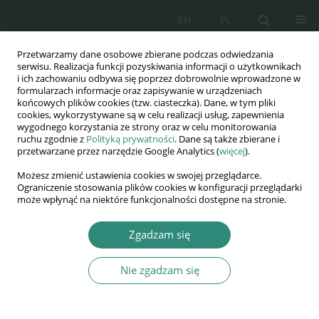
EN
PL
Przetwarzamy dane osobowe zbierane podczas odwiedzania
Wydawnictwo
serwisu. Realizacja funkcji pozyskiwania informacji o użytkownikach
i ich zachowaniu odbywa się poprzez dobrowolnie wprowadzone w
AWSGE
formularzach informacje oraz zapisywanie w urządzeniach
końcowych plików cookies (tzw. ciasteczka). Dane, w tym pliki
cookies, wykorzystywane są w celu realizacji usług, zapewnienia
Akademia Nauk Stosowanych
wygodnego korzystania ze strony oraz w celu monitorowania
WSGE
ruchu zgodnie z
Polityką prywatności
. Dane są także zbierane i
przetwarzane przez narzędzie Google Analytics (
więcej
).
im. Alcide De Gasperi
Możesz zmienić ustawienia cookies w swojej przeglądarce.
Ograniczenie stosowania plików cookies w konfiguracji przeglądarki
może wpłynąć na niektóre funkcjonalności dostępne na stronie.
Autor
Julia Panasiuc
Zgadzam się
Nie zgadzam się
ROZDZIAŁ KSIĄŻKI
Rivne region local communities land use
modeling