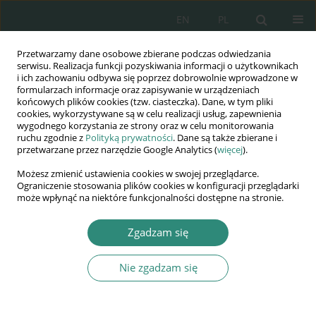
EN
PL
Przetwarzamy dane osobowe zbierane podczas odwiedzania
Wydawnictwo
serwisu. Realizacja funkcji pozyskiwania informacji o użytkownikach
i ich zachowaniu odbywa się poprzez dobrowolnie wprowadzone w
AWSGE
formularzach informacje oraz zapisywanie w urządzeniach
końcowych plików cookies (tzw. ciasteczka). Dane, w tym pliki
cookies, wykorzystywane są w celu realizacji usług, zapewnienia
Akademia Nauk Stosowanych
wygodnego korzystania ze strony oraz w celu monitorowania
WSGE
ruchu zgodnie z
Polityką prywatności
. Dane są także zbierane i
przetwarzane przez narzędzie Google Analytics (
więcej
).
im. Alcide De Gasperi
Możesz zmienić ustawienia cookies w swojej przeglądarce.
Ograniczenie stosowania plików cookies w konfiguracji przeglądarki
może wpłynąć na niektóre funkcjonalności dostępne na stronie.
Autor
Czesław Parka
Zgadzam się
KSIĄŻKA
Nie zgadzam się
Elementy psychologii społecznej
Czesław Parka