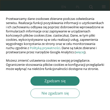
EN
PL
Przetwarzamy dane osobowe zbierane podczas odwiedzania
Wydawnictwo
serwisu. Realizacja funkcji pozyskiwania informacji o użytkownikach
i ich zachowaniu odbywa się poprzez dobrowolnie wprowadzone w
AWSGE
formularzach informacje oraz zapisywanie w urządzeniach
końcowych plików cookies (tzw. ciasteczka). Dane, w tym pliki
cookies, wykorzystywane są w celu realizacji usług, zapewnienia
Akademia Nauk Stosowanych
wygodnego korzystania ze strony oraz w celu monitorowania
WSGE
ruchu zgodnie z
Polityką prywatności
. Dane są także zbierane i
przetwarzane przez narzędzie Google Analytics (
więcej
).
im. Alcide De Gasperi
Możesz zmienić ustawienia cookies w swojej przeglądarce.
Ograniczenie stosowania plików cookies w konfiguracji przeglądarki
może wpłynąć na niektóre funkcjonalności dostępne na stronie.
Autor
Jurii Pełech
Zgadzam się
Nie zgadzam się
ROZDZIAŁ KSIĄŻKI
Sanitary requirements for training young people
in physical education as a factor of safety of