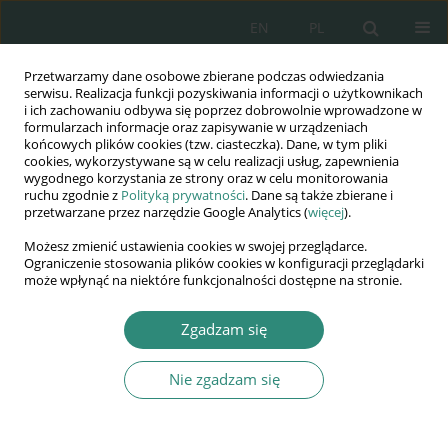
EN
PL
Przetwarzamy dane osobowe zbierane podczas odwiedzania
Wydawnictwo
serwisu. Realizacja funkcji pozyskiwania informacji o użytkownikach
i ich zachowaniu odbywa się poprzez dobrowolnie wprowadzone w
AWSGE
formularzach informacje oraz zapisywanie w urządzeniach
końcowych plików cookies (tzw. ciasteczka). Dane, w tym pliki
cookies, wykorzystywane są w celu realizacji usług, zapewnienia
Akademia Nauk Stosowanych
wygodnego korzystania ze strony oraz w celu monitorowania
WSGE
ruchu zgodnie z
Polityką prywatności
. Dane są także zbierane i
przetwarzane przez narzędzie Google Analytics (
więcej
).
im. Alcide De Gasperi
Możesz zmienić ustawienia cookies w swojej przeglądarce.
Ograniczenie stosowania plików cookies w konfiguracji przeglądarki
może wpłynąć na niektóre funkcjonalności dostępne na stronie.
Autor
Prof. Marcin Szewczak
Zgadzam się
Nie zgadzam się
KSIĄŻKA
Nauki społeczne wobec kryzysów z
XXI wieku