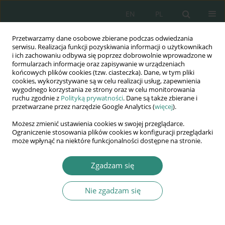
EN
PL
Przetwarzamy dane osobowe zbierane podczas odwiedzania
Wydawnictwo
serwisu. Realizacja funkcji pozyskiwania informacji o użytkownikach
i ich zachowaniu odbywa się poprzez dobrowolnie wprowadzone w
AWSGE
formularzach informacje oraz zapisywanie w urządzeniach
końcowych plików cookies (tzw. ciasteczka). Dane, w tym pliki
cookies, wykorzystywane są w celu realizacji usług, zapewnienia
Akademia Nauk Stosowanych
wygodnego korzystania ze strony oraz w celu monitorowania
WSGE
ruchu zgodnie z
Polityką prywatności
. Dane są także zbierane i
przetwarzane przez narzędzie Google Analytics (
więcej
).
im. Alcide De Gasperi
Możesz zmienić ustawienia cookies w swojej przeglądarce.
Ograniczenie stosowania plików cookies w konfiguracji przeglądarki
może wpłynąć na niektóre funkcjonalności dostępne na stronie.
Autor
Dorota Radzikowska
Zgadzam się
Nie zgadzam się
ROZDZIAŁ KSIĄŻKI
Obszary refleksji pedagogicznej przyszłych
nauczycieli przedszkola i klas początkowych