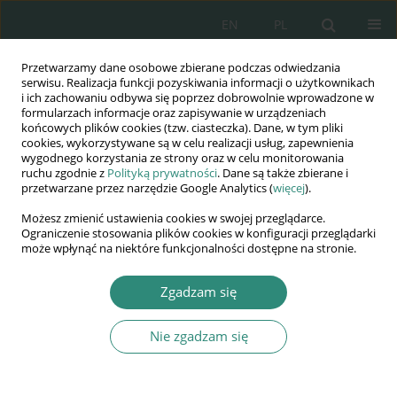
EN
PL
Przetwarzamy dane osobowe zbierane podczas odwiedzania
Wydawnictwo
serwisu. Realizacja funkcji pozyskiwania informacji o użytkownikach
i ich zachowaniu odbywa się poprzez dobrowolnie wprowadzone w
AWSGE
formularzach informacje oraz zapisywanie w urządzeniach
końcowych plików cookies (tzw. ciasteczka). Dane, w tym pliki
cookies, wykorzystywane są w celu realizacji usług, zapewnienia
Akademia Nauk Stosowanych
wygodnego korzystania ze strony oraz w celu monitorowania
WSGE
ruchu zgodnie z
Polityką prywatności
. Dane są także zbierane i
przetwarzane przez narzędzie Google Analytics (
więcej
).
im. Alcide De Gasperi
Możesz zmienić ustawienia cookies w swojej przeglądarce.
Ograniczenie stosowania plików cookies w konfiguracji przeglądarki
może wpłynąć na niektóre funkcjonalności dostępne na stronie.
Autor
Marta Sagan
Zgadzam się
Nie zgadzam się
ROZDZIAŁ KSIĄŻKI
Kompetencje organów gminnych w przedmiocie
określania stawek i ustalania opłaty adiacenckiej