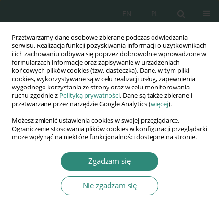
EN
PL
Przetwarzamy dane osobowe zbierane podczas odwiedzania
Wydawnictwo
serwisu. Realizacja funkcji pozyskiwania informacji o użytkownikach
i ich zachowaniu odbywa się poprzez dobrowolnie wprowadzone w
AWSGE
formularzach informacje oraz zapisywanie w urządzeniach
końcowych plików cookies (tzw. ciasteczka). Dane, w tym pliki
cookies, wykorzystywane są w celu realizacji usług, zapewnienia
Akademia Nauk Stosowanych
wygodnego korzystania ze strony oraz w celu monitorowania
WSGE
ruchu zgodnie z
Polityką prywatności
. Dane są także zbierane i
przetwarzane przez narzędzie Google Analytics (
więcej
).
im. Alcide De Gasperi
Możesz zmienić ustawienia cookies w swojej przeglądarce.
Ograniczenie stosowania plików cookies w konfiguracji przeglądarki
może wpłynąć na niektóre funkcjonalności dostępne na stronie.
Autor
Róża Szafranek
Zgadzam się
Nie zgadzam się
ROZDZIAŁ KSIĄŻKI
Paranoja polityczna imyślenie spiskowe a decyzje
polityczne młodych głosujących w wyborach