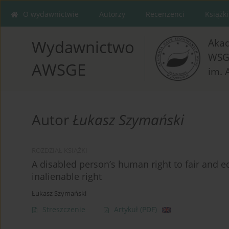
O wydawnictwie
Autorzy
Recenzenci
Książki
Aka
Wydawnictwo
WSG
AWSGE
im. 
Autor
Łukasz Szymański
ROZDZIAŁ KSIĄŻKI
A disabled person’s human right to fair and 
inalienable right
Łukasz Szymański
Streszczenie
Artykuł
(PDF)