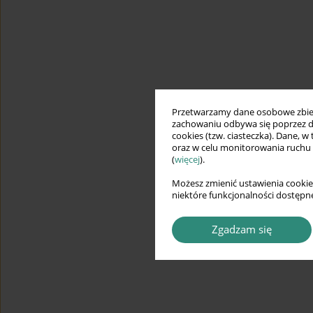
Przetwarzamy dane osobowe zbiera
zachowaniu odbywa się poprzez d
cookies (tzw. ciasteczka). Dane, w
oraz w celu monitorowania ruchu
(
więcej
).
Możesz zmienić ustawienia cookie
niektóre funkcjonalności dostępne
Zgadzam się