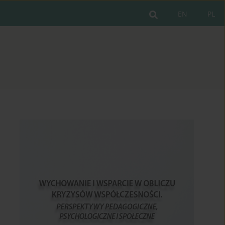
EN
PL