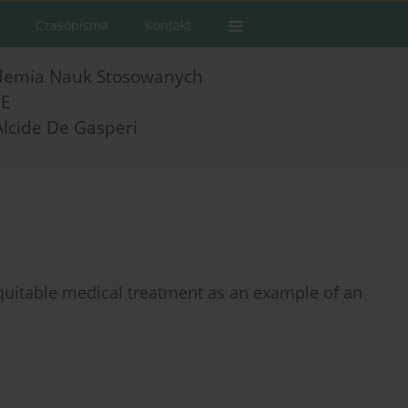
Czasopisma
Kontakt
demia Nauk Stosowanych
E
Alcide De Gasperi
equitable medical treatment as an example of an