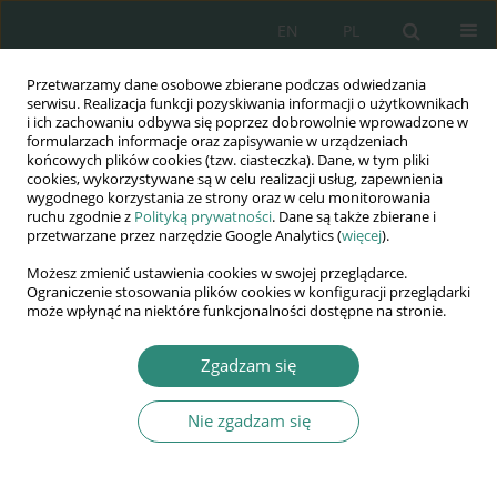
EN
PL
Przetwarzamy dane osobowe zbierane podczas odwiedzania
Wydawnictwo
serwisu. Realizacja funkcji pozyskiwania informacji o użytkownikach
i ich zachowaniu odbywa się poprzez dobrowolnie wprowadzone w
AWSGE
formularzach informacje oraz zapisywanie w urządzeniach
końcowych plików cookies (tzw. ciasteczka). Dane, w tym pliki
cookies, wykorzystywane są w celu realizacji usług, zapewnienia
Akademia Nauk Stosowanych
wygodnego korzystania ze strony oraz w celu monitorowania
WSGE
ruchu zgodnie z
Polityką prywatności
. Dane są także zbierane i
przetwarzane przez narzędzie Google Analytics (
więcej
).
im. Alcide De Gasperi
Możesz zmienić ustawienia cookies w swojej przeglądarce.
Ograniczenie stosowania plików cookies w konfiguracji przeglądarki
może wpłynąć na niektóre funkcjonalności dostępne na stronie.
Autor
Konrad Świrski
Zgadzam się
Nie zgadzam się
ROZDZIAŁ KSIĄŻKI
Issues of critical infrastructure cyber security in
the power sector