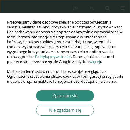
EN
PL
Przetwarzamy dane osobowe zbierane podczas odwiedzania
Wydawnictwo
serwisu. Realizacja funkcji pozyskiwania informacji o użytkownikach
i ich zachowaniu odbywa się poprzez dobrowolnie wprowadzone w
AWSGE
formularzach informacje oraz zapisywanie w urządzeniach
końcowych plików cookies (tzw. ciasteczka). Dane, w tym pliki
cookies, wykorzystywane są w celu realizacji usług, zapewnienia
Akademia Nauk Stosowanych
wygodnego korzystania ze strony oraz w celu monitorowania
WSGE
ruchu zgodnie z
Polityką prywatności
. Dane są także zbierane i
przetwarzane przez narzędzie Google Analytics (
więcej
).
im. Alcide De Gasperi
Możesz zmienić ustawienia cookies w swojej przeglądarce.
Ograniczenie stosowania plików cookies w konfiguracji przeglądarki
może wpłynąć na niektóre funkcjonalności dostępne na stronie.
Autor
Agnieszka Witos
Zgadzam się
Nie zgadzam się
ROZDZIAŁ KSIĄŻKI
The rights of foreigners in Polish Administrative
Procedure – selected issues