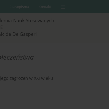
Czasopisma
Kontakt
demia Nauk Stosowanych
E
Alcide De Gasperi
ołeczeństwa
jego zagrożeń w XXI wieku