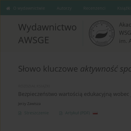
O wydawnictwie
Autorzy
Recenzenci
Książki
Aka
Wydawnictwo
WSG
AWSGE
im. 
Słowo kluczowe
aktywność sp
ROZDZIAŁ KSIĄŻKI
Bezpieczeństwo wartością edukacyjną wobec 
Jerzy Zawisza
Streszczenie
Artykuł
(PDF)