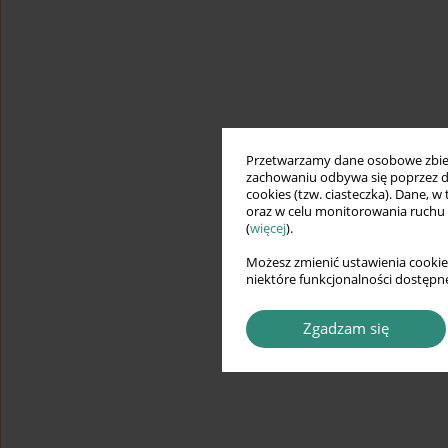
Przetwarzamy dane osobowe zbiera
zachowaniu odbywa się poprzez d
cookies (tzw. ciasteczka). Dane, w
oraz w celu monitorowania ruchu
(
więcej
).
Możesz zmienić ustawienia cookie
niektóre funkcjonalności dostępne
Zgadzam się