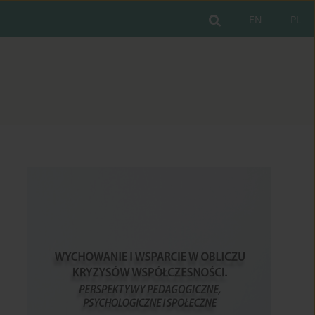
EN
PL