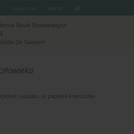
Czasopisma
Kontakt
demia Nauk Stosowanych
E
Alcide De Gasperi
człowieka
klice Laudato, si’ papieża Franciszka