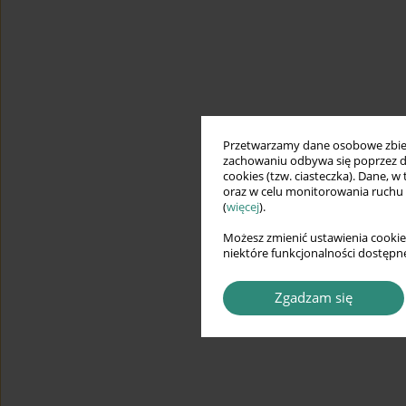
Przetwarzamy dane osobowe zbiera
zachowaniu odbywa się poprzez d
cookies (tzw. ciasteczka). Dane, w
oraz w celu monitorowania ruchu
(
więcej
).
Możesz zmienić ustawienia cookie
niektóre funkcjonalności dostępne
Zgadzam się