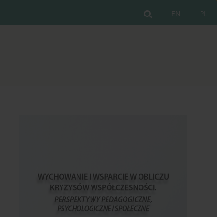
EN
PL