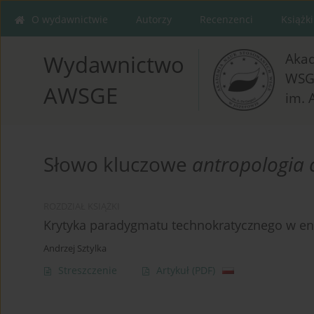
O wydawnictwie
Autorzy
Recenzenci
Książki
Aka
Wydawnictwo
WSG
AWSGE
im. 
Słowo kluczowe
antropologia 
ROZDZIAŁ KSIĄŻKI
Krytyka paradygmatu technokratycznego w ency
Andrzej Sztylka
Streszczenie
Artykuł
(PDF)