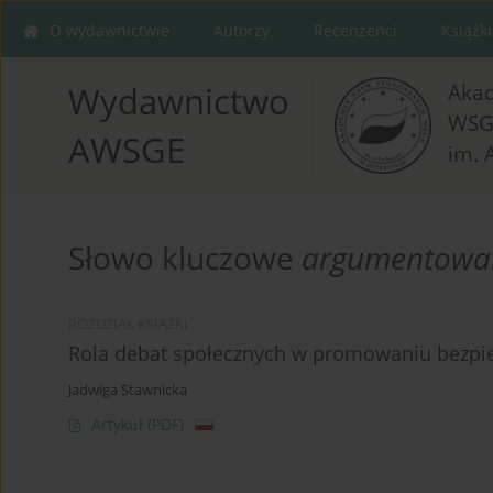
O wydawnictwie
Autorzy
Recenzenci
Książki
Aka
Wydawnictwo
WSG
AWSGE
im. 
Słowo kluczowe
argumentowa
ROZDZIAŁ KSIĄŻKI
Rola debat społecznych w promowaniu bezpi
Jadwiga Stawnicka
Artykuł
(PDF)