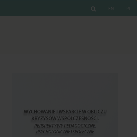
EN
PL