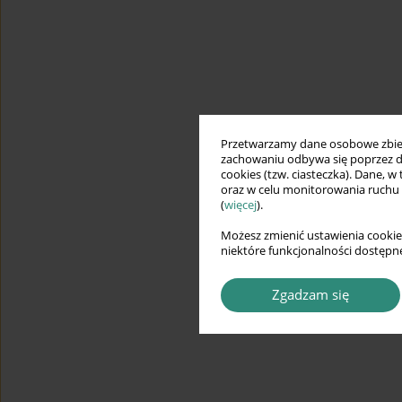
Przetwarzamy dane osobowe zbiera
zachowaniu odbywa się poprzez d
cookies (tzw. ciasteczka). Dane, w
oraz w celu monitorowania ruchu
(
więcej
).
Możesz zmienić ustawienia cookie
niektóre funkcjonalności dostępne
Zgadzam się