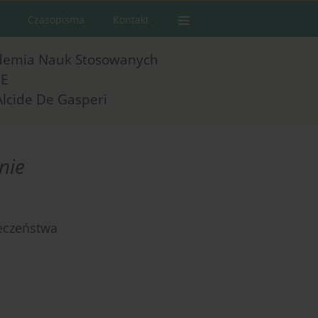
Czasopisma
Kontakt
demia Nauk Stosowanych
E
Alcide De Gasperi
nie
eczeństwa