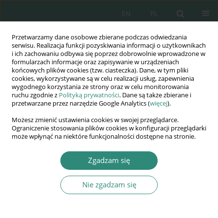
EN
PL
Przetwarzamy dane osobowe zbierane podczas odwiedzania
Wydawnictwo
serwisu. Realizacja funkcji pozyskiwania informacji o użytkownikach
i ich zachowaniu odbywa się poprzez dobrowolnie wprowadzone w
AWSGE
formularzach informacje oraz zapisywanie w urządzeniach
końcowych plików cookies (tzw. ciasteczka). Dane, w tym pliki
cookies, wykorzystywane są w celu realizacji usług, zapewnienia
Akademia Nauk Stosowanych
wygodnego korzystania ze strony oraz w celu monitorowania
WSGE
ruchu zgodnie z
Polityką prywatności
. Dane są także zbierane i
przetwarzane przez narzędzie Google Analytics (
więcej
).
im. Alcide De Gasperi
Możesz zmienić ustawienia cookies w swojej przeglądarce.
Ograniczenie stosowania plików cookies w konfiguracji przeglądarki
może wpłynąć na niektóre funkcjonalności dostępne na stronie.
Słowo kluczowe
bezpieczna
Zgadzam się
literatura dla dzieci
Nie zgadzam się
ROZDZIAŁ KSIĄŻKI
Aksjologiczne uwarunkowania bezpieczeństwa