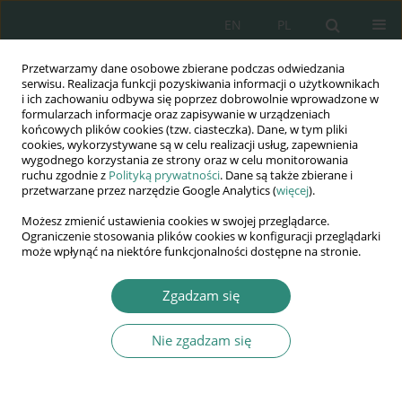
EN
PL
Przetwarzamy dane osobowe zbierane podczas odwiedzania
Wydawnictwo
serwisu. Realizacja funkcji pozyskiwania informacji o użytkownikach
i ich zachowaniu odbywa się poprzez dobrowolnie wprowadzone w
AWSGE
formularzach informacje oraz zapisywanie w urządzeniach
końcowych plików cookies (tzw. ciasteczka). Dane, w tym pliki
cookies, wykorzystywane są w celu realizacji usług, zapewnienia
Akademia Nauk Stosowanych
wygodnego korzystania ze strony oraz w celu monitorowania
WSGE
ruchu zgodnie z
Polityką prywatności
. Dane są także zbierane i
przetwarzane przez narzędzie Google Analytics (
więcej
).
im. Alcide De Gasperi
Możesz zmienić ustawienia cookies w swojej przeglądarce.
Ograniczenie stosowania plików cookies w konfiguracji przeglądarki
może wpłynąć na niektóre funkcjonalności dostępne na stronie.
Słowo kluczowe
celowość
Zgadzam się
instytucjonalnej edukacji
Nie zgadzam się
KSIĄŻKA
Zmienne konteksty edukacji