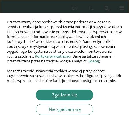
EN
PL
Przetwarzamy dane osobowe zbierane podczas odwiedzania
Wydawnictwo
serwisu. Realizacja funkcji pozyskiwania informacji o użytkownikach
i ich zachowaniu odbywa się poprzez dobrowolnie wprowadzone w
AWSGE
formularzach informacje oraz zapisywanie w urządzeniach
końcowych plików cookies (tzw. ciasteczka). Dane, w tym pliki
cookies, wykorzystywane są w celu realizacji usług, zapewnienia
Akademia Nauk Stosowanych
wygodnego korzystania ze strony oraz w celu monitorowania
WSGE
ruchu zgodnie z
Polityką prywatności
. Dane są także zbierane i
przetwarzane przez narzędzie Google Analytics (
więcej
).
im. Alcide De Gasperi
Możesz zmienić ustawienia cookies w swojej przeglądarce.
Ograniczenie stosowania plików cookies w konfiguracji przeglądarki
może wpłynąć na niektóre funkcjonalności dostępne na stronie.
Słowo kluczowe
indywidualność
Zgadzam się
Nie zgadzam się
ROZDZIAŁ KSIĄŻKI
Pedagogiczne i etyczne znaczenie kryzysów w
rozwoju i wychowaniu człowieka