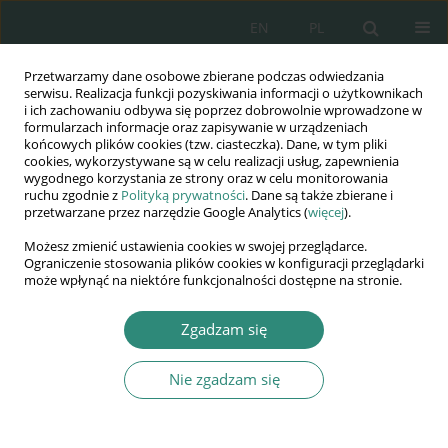
EN
PL
Przetwarzamy dane osobowe zbierane podczas odwiedzania
Wydawnictwo
serwisu. Realizacja funkcji pozyskiwania informacji o użytkownikach
i ich zachowaniu odbywa się poprzez dobrowolnie wprowadzone w
AWSGE
formularzach informacje oraz zapisywanie w urządzeniach
końcowych plików cookies (tzw. ciasteczka). Dane, w tym pliki
cookies, wykorzystywane są w celu realizacji usług, zapewnienia
Akademia Nauk Stosowanych
wygodnego korzystania ze strony oraz w celu monitorowania
WSGE
ruchu zgodnie z
Polityką prywatności
. Dane są także zbierane i
przetwarzane przez narzędzie Google Analytics (
więcej
).
im. Alcide De Gasperi
Możesz zmienić ustawienia cookies w swojej przeglądarce.
Ograniczenie stosowania plików cookies w konfiguracji przeglądarki
może wpłynąć na niektóre funkcjonalności dostępne na stronie.
Słowo kluczowe
interwencja
Zgadzam się
psychologiczna
Nie zgadzam się
ROZDZIAŁ KSIĄŻKI
Zapobieganie wykluczeniu społecznemu: Projekt