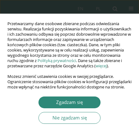
EN
PL
Przetwarzamy dane osobowe zbierane podczas odwiedzania
Wydawnictwo
serwisu. Realizacja funkcji pozyskiwania informacji o użytkownikach
i ich zachowaniu odbywa się poprzez dobrowolnie wprowadzone w
AWSGE
formularzach informacje oraz zapisywanie w urządzeniach
końcowych plików cookies (tzw. ciasteczka). Dane, w tym pliki
cookies, wykorzystywane są w celu realizacji usług, zapewnienia
Akademia Nauk Stosowanych
wygodnego korzystania ze strony oraz w celu monitorowania
WSGE
ruchu zgodnie z
Polityką prywatności
. Dane są także zbierane i
przetwarzane przez narzędzie Google Analytics (
więcej
).
im. Alcide De Gasperi
Możesz zmienić ustawienia cookies w swojej przeglądarce.
Ograniczenie stosowania plików cookies w konfiguracji przeglądarki
może wpłynąć na niektóre funkcjonalności dostępne na stronie.
Słowo kluczowe
konferencja
Zgadzam się
studencka
Nie zgadzam się
KSIĄŻKA
Ocena zagrożeń bezpieczeństwa Polski metodą