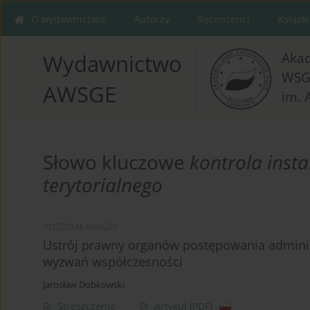
O wydawnictwie
Autorzy
Recenzenci
Książki
Aka
Wydawnictwo
WSG
AWSGE
im. 
Słowo kluczowe
kontrola inst
terytorialnego
ROZDZIAŁ KSIĄŻKI
Ustrój prawny organów postępowania admin
wyzwań współczesności
Jarosław Dobkowski
Streszczenie
Artykuł
(PDF)