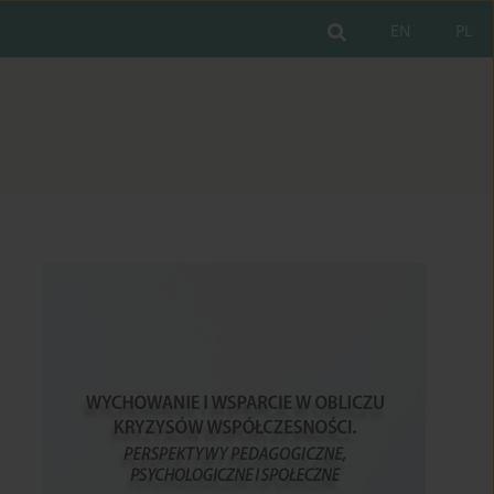
EN
PL