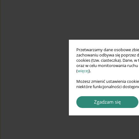
Przetwarzamy dane osobowe zbiera
zachowaniu odbywa się poprzez d
cookies (tzw. ciasteczka). Dane, w
oraz w celu monitorowania ruchu
(
więcej
).
Możesz zmienić ustawienia cookie
niektóre funkcjonalności dostępne
Zgadzam się