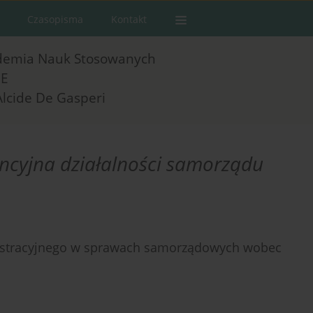
Czasopisma
Kontakt
demia Nauk Stosowanych
E
Alcide De Gasperi
ancyjna działalności samorządu
istracyjnego w sprawach samorządowych wobec