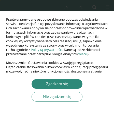
EN
PL
Przetwarzamy dane osobowe zbierane podczas odwiedzania
Wydawnictwo
serwisu. Realizacja funkcji pozyskiwania informacji o użytkownikach
i ich zachowaniu odbywa się poprzez dobrowolnie wprowadzone w
AWSGE
formularzach informacje oraz zapisywanie w urządzeniach
końcowych plików cookies (tzw. ciasteczka). Dane, w tym pliki
cookies, wykorzystywane są w celu realizacji usług, zapewnienia
Akademia Nauk Stosowanych
wygodnego korzystania ze strony oraz w celu monitorowania
WSGE
ruchu zgodnie z
Polityką prywatności
. Dane są także zbierane i
przetwarzane przez narzędzie Google Analytics (
więcej
).
im. Alcide De Gasperi
Możesz zmienić ustawienia cookies w swojej przeglądarce.
Ograniczenie stosowania plików cookies w konfiguracji przeglądarki
może wpłynąć na niektóre funkcjonalności dostępne na stronie.
Słowo kluczowe
kryzysy
Zgadzam się
Nie zgadzam się
ROZDZIAŁ KSIĄŻKI
Pedagogiczne i etyczne znaczenie kryzysów w
rozwoju i wychowaniu człowieka