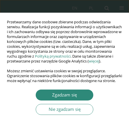
EN
PL
Przetwarzamy dane osobowe zbierane podczas odwiedzania
Wydawnictwo
serwisu. Realizacja funkcji pozyskiwania informacji o użytkownikach
i ich zachowaniu odbywa się poprzez dobrowolnie wprowadzone w
AWSGE
formularzach informacje oraz zapisywanie w urządzeniach
końcowych plików cookies (tzw. ciasteczka). Dane, w tym pliki
cookies, wykorzystywane są w celu realizacji usług, zapewnienia
Akademia Nauk Stosowanych
wygodnego korzystania ze strony oraz w celu monitorowania
WSGE
ruchu zgodnie z
Polityką prywatności
. Dane są także zbierane i
przetwarzane przez narzędzie Google Analytics (
więcej
).
im. Alcide De Gasperi
Możesz zmienić ustawienia cookies w swojej przeglądarce.
Ograniczenie stosowania plików cookies w konfiguracji przeglądarki
może wpłynąć na niektóre funkcjonalności dostępne na stronie.
Słowo kluczowe
local values
Zgadzam się
Nie zgadzam się
ROZDZIAŁ KSIĄŻKI
Human rights in the age of value conflict Selected
Issues