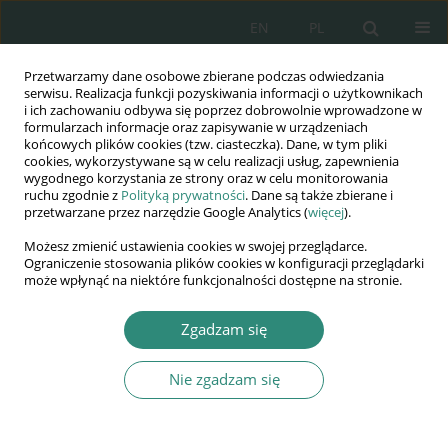
EN
PL
Przetwarzamy dane osobowe zbierane podczas odwiedzania
Wydawnictwo
serwisu. Realizacja funkcji pozyskiwania informacji o użytkownikach
i ich zachowaniu odbywa się poprzez dobrowolnie wprowadzone w
AWSGE
formularzach informacje oraz zapisywanie w urządzeniach
końcowych plików cookies (tzw. ciasteczka). Dane, w tym pliki
cookies, wykorzystywane są w celu realizacji usług, zapewnienia
Akademia Nauk Stosowanych
wygodnego korzystania ze strony oraz w celu monitorowania
WSGE
ruchu zgodnie z
Polityką prywatności
. Dane są także zbierane i
przetwarzane przez narzędzie Google Analytics (
więcej
).
im. Alcide De Gasperi
Możesz zmienić ustawienia cookies w swojej przeglądarce.
Ograniczenie stosowania plików cookies w konfiguracji przeglądarki
może wpłynąć na niektóre funkcjonalności dostępne na stronie.
Słowo kluczowe
ludność
Zgadzam się
Nie zgadzam się
ROZDZIAŁ KSIĄŻKI
Zmiany struktury demograficznej ludności i ich
wpływ na gospodarkę narodową