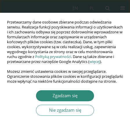
EN
PL
Przetwarzamy dane osobowe zbierane podczas odwiedzania
Wydawnictwo
serwisu. Realizacja funkcji pozyskiwania informacji o użytkownikach
i ich zachowaniu odbywa się poprzez dobrowolnie wprowadzone w
AWSGE
formularzach informacje oraz zapisywanie w urządzeniach
końcowych plików cookies (tzw. ciasteczka). Dane, w tym pliki
cookies, wykorzystywane są w celu realizacji usług, zapewnienia
Akademia Nauk Stosowanych
wygodnego korzystania ze strony oraz w celu monitorowania
WSGE
ruchu zgodnie z
Polityką prywatności
. Dane są także zbierane i
przetwarzane przez narzędzie Google Analytics (
więcej
).
im. Alcide De Gasperi
Możesz zmienić ustawienia cookies w swojej przeglądarce.
Ograniczenie stosowania plików cookies w konfiguracji przeglądarki
może wpłynąć na niektóre funkcjonalności dostępne na stronie.
Słowo kluczowe
następstwa
Zgadzam się
Nie zgadzam się
ROZDZIAŁ KSIĄŻKI
Zaburzenia integracji sensorycznej u dzieci w
wieku przedszkolnym, symptomy,