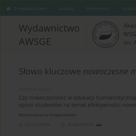
O wydawnictwie
Autorzy
Recenzenci
Książki
Aka
Wydawnictwo
WSG
AWSGE
im. 
Słowo kluczowe
nowoczesne m
ROZDZIAŁ KSIĄŻKI
Czy nowoczesność w edukacji humanistycznej
opinii studentów na temat efektywności now
Maria Katarzyna Grzegorzewska
Streszczenie
Artykuł
(PDF)