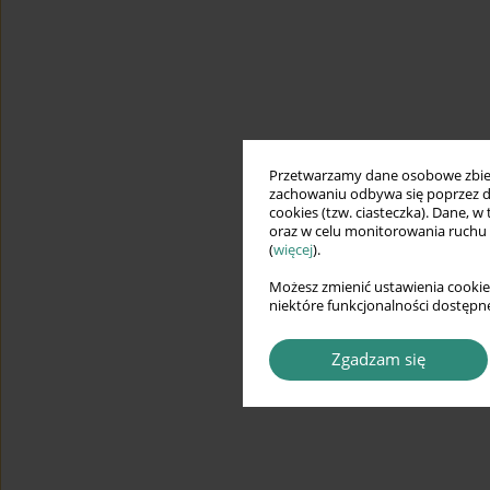
Przetwarzamy dane osobowe zbiera
zachowaniu odbywa się poprzez d
cookies (tzw. ciasteczka). Dane, w
oraz w celu monitorowania ruchu
(
więcej
).
Możesz zmienić ustawienia cookie
niektóre funkcjonalności dostępne
Zgadzam się