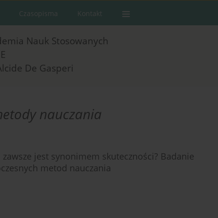
Czasopisma
Kontakt
demia Nauk Stosowanych
E
Alcide De Gasperi
etody nauczania
 zawsze jest synonimem skuteczności? Badanie
oczesnych metod nauczania