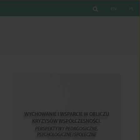
EN
PL