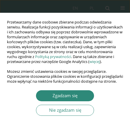
EN
PL
Przetwarzamy dane osobowe zbierane podczas odwiedzania
Wydawnictwo
serwisu. Realizacja funkcji pozyskiwania informacji o użytkownikach
i ich zachowaniu odbywa się poprzez dobrowolnie wprowadzone w
AWSGE
formularzach informacje oraz zapisywanie w urządzeniach
końcowych plików cookies (tzw. ciasteczka). Dane, w tym pliki
cookies, wykorzystywane są w celu realizacji usług, zapewnienia
Akademia Nauk Stosowanych
wygodnego korzystania ze strony oraz w celu monitorowania
WSGE
ruchu zgodnie z
Polityką prywatności
. Dane są także zbierane i
przetwarzane przez narzędzie Google Analytics (
więcej
).
im. Alcide De Gasperi
Możesz zmienić ustawienia cookies w swojej przeglądarce.
Ograniczenie stosowania plików cookies w konfiguracji przeglądarki
może wpłynąć na niektóre funkcjonalności dostępne na stronie.
Słowo kluczowe
profesjonalny
Zgadzam się
konsul
Nie zgadzam się
ROZDZIAŁ KSIĄŻKI
Zarys historyczny stosunków konsularnych