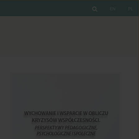
EN
PL