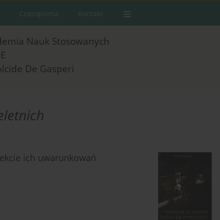
Czasopisma
Kontakt
demia Nauk Stosowanych
E
Alcide De Gasperi
eletnich
pekcie ich uwarunkowań