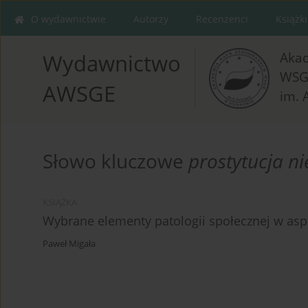
O wydawnictwie
Autorzy
Recenzenci
Książki
Aka
Wydawnictwo
WSG
AWSGE
im. 
Słowo kluczowe
prostytucja ni
KSIĄŻKA
Wybrane elementy patologii społecznej w as
Paweł Migała