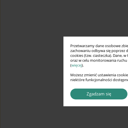
Przetwarzamy dane osobowe zbiera
zachowaniu odbywa się poprzez d
cookies (tzw. ciasteczka). Dane, w
oraz w celu monitorowania ruchu
(
więcej
).
Możesz zmienić ustawienia cookie
niektóre funkcjonalności dostępne
Zgadzam się