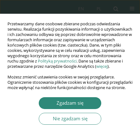
EN
PL
Przetwarzamy dane osobowe zbierane podczas odwiedzania
Wydawnictwo
serwisu. Realizacja funkcji pozyskiwania informacji o użytkownikach
i ich zachowaniu odbywa się poprzez dobrowolnie wprowadzone w
AWSGE
formularzach informacje oraz zapisywanie w urządzeniach
końcowych plików cookies (tzw. ciasteczka). Dane, w tym pliki
cookies, wykorzystywane są w celu realizacji usług, zapewnienia
Akademia Nauk Stosowanych
wygodnego korzystania ze strony oraz w celu monitorowania
WSGE
ruchu zgodnie z
Polityką prywatności
. Dane są także zbierane i
przetwarzane przez narzędzie Google Analytics (
więcej
).
im. Alcide De Gasperi
Możesz zmienić ustawienia cookies w swojej przeglądarce.
Ograniczenie stosowania plików cookies w konfiguracji przeglądarki
może wpłynąć na niektóre funkcjonalności dostępne na stronie.
Słowo kluczowe
rozporządzenie
Zgadzam się
CRR
Nie zgadzam się
ROZDZIAŁ KSIĄŻKI
Transpozycja przepisów dyrektywy CRD IV i