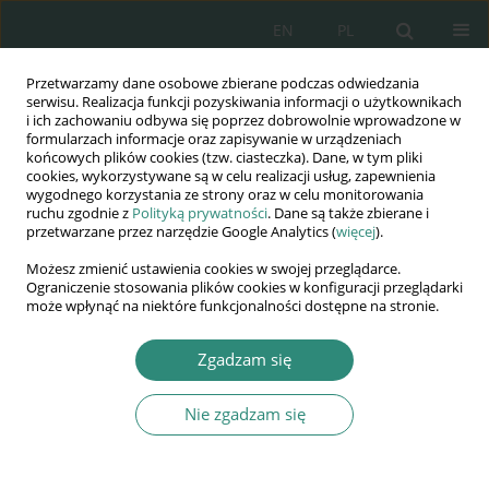
EN
PL
Przetwarzamy dane osobowe zbierane podczas odwiedzania
Wydawnictwo
serwisu. Realizacja funkcji pozyskiwania informacji o użytkownikach
i ich zachowaniu odbywa się poprzez dobrowolnie wprowadzone w
AWSGE
formularzach informacje oraz zapisywanie w urządzeniach
końcowych plików cookies (tzw. ciasteczka). Dane, w tym pliki
cookies, wykorzystywane są w celu realizacji usług, zapewnienia
Akademia Nauk Stosowanych
wygodnego korzystania ze strony oraz w celu monitorowania
WSGE
ruchu zgodnie z
Polityką prywatności
. Dane są także zbierane i
przetwarzane przez narzędzie Google Analytics (
więcej
).
im. Alcide De Gasperi
Możesz zmienić ustawienia cookies w swojej przeglądarce.
Ograniczenie stosowania plików cookies w konfiguracji przeglądarki
może wpłynąć na niektóre funkcjonalności dostępne na stronie.
Słowo kluczowe
rozwiązywanie
Zgadzam się
konfliktów
Nie zgadzam się
ROZDZIAŁ KSIĄŻKI
O teorii konfliktów i jej jednym zastosowaniu w