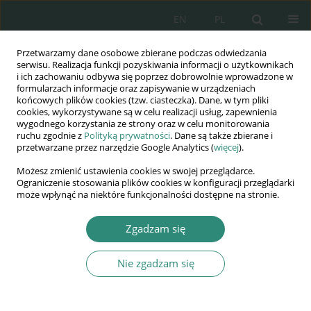
EN
PL
Przetwarzamy dane osobowe zbierane podczas odwiedzania
Wydawnictwo
serwisu. Realizacja funkcji pozyskiwania informacji o użytkownikach
i ich zachowaniu odbywa się poprzez dobrowolnie wprowadzone w
AWSGE
formularzach informacje oraz zapisywanie w urządzeniach
końcowych plików cookies (tzw. ciasteczka). Dane, w tym pliki
cookies, wykorzystywane są w celu realizacji usług, zapewnienia
Akademia Nauk Stosowanych
wygodnego korzystania ze strony oraz w celu monitorowania
WSGE
ruchu zgodnie z
Polityką prywatności
. Dane są także zbierane i
przetwarzane przez narzędzie Google Analytics (
więcej
).
im. Alcide De Gasperi
Możesz zmienić ustawienia cookies w swojej przeglądarce.
Ograniczenie stosowania plików cookies w konfiguracji przeglądarki
może wpłynąć na niektóre funkcjonalności dostępne na stronie.
Słowo kluczowe
sieć internetowa
Zgadzam się
Nie zgadzam się
ROZDZIAŁ KSIĄŻKI
Zniesławienie za pomocą Internetu
Paulina Siejka-Wieczerzycka