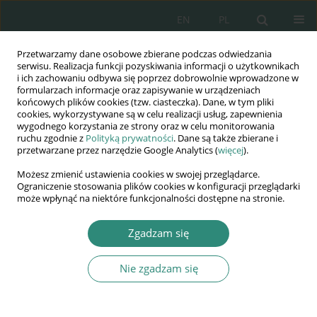
EN
PL
Przetwarzamy dane osobowe zbierane podczas odwiedzania
Wydawnictwo
serwisu. Realizacja funkcji pozyskiwania informacji o użytkownikach
i ich zachowaniu odbywa się poprzez dobrowolnie wprowadzone w
AWSGE
formularzach informacje oraz zapisywanie w urządzeniach
końcowych plików cookies (tzw. ciasteczka). Dane, w tym pliki
cookies, wykorzystywane są w celu realizacji usług, zapewnienia
Akademia Nauk Stosowanych
wygodnego korzystania ze strony oraz w celu monitorowania
WSGE
ruchu zgodnie z
Polityką prywatności
. Dane są także zbierane i
przetwarzane przez narzędzie Google Analytics (
więcej
).
im. Alcide De Gasperi
Możesz zmienić ustawienia cookies w swojej przeglądarce.
Ograniczenie stosowania plików cookies w konfiguracji przeglądarki
może wpłynąć na niektóre funkcjonalności dostępne na stronie.
Słowo kluczowe
wybrane prawa
Zgadzam się
Nie zgadzam się
KSIĄŻKA
Prawo administracyjne. Część szczególna