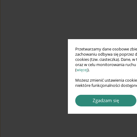
Przetwarzamy dane osobowe zbiera
zachowaniu odbywa się poprzez d
cookies (tzw. ciasteczka). Dane, w
oraz w celu monitorowania ruchu
(
więcej
).
Możesz zmienić ustawienia cookie
niektóre funkcjonalności dostępne
Zgadzam się