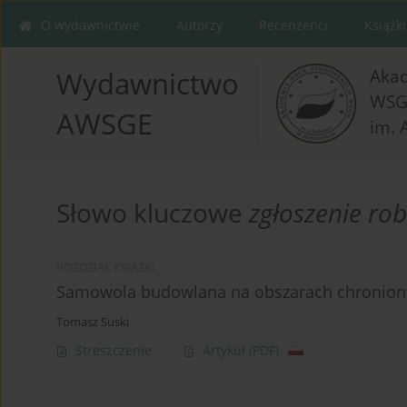
O wydawnictwie
Autorzy
Recenzenci
Książki
Aka
Wydawnictwo
WSG
AWSGE
im. 
Słowo kluczowe
zgłoszenie ro
ROZDZIAŁ KSIĄŻKI
Samowola budowlana na obszarach chronion
Tomasz Suski
Streszczenie
Artykuł
(PDF)