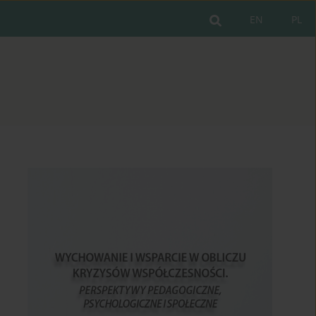
EN
PL