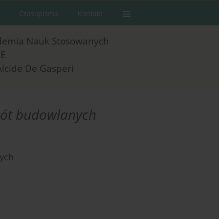
Czasopisma
Kontakt
demia Nauk Stosowanych
E
Alcide De Gasperi
bót budowlanych
ych