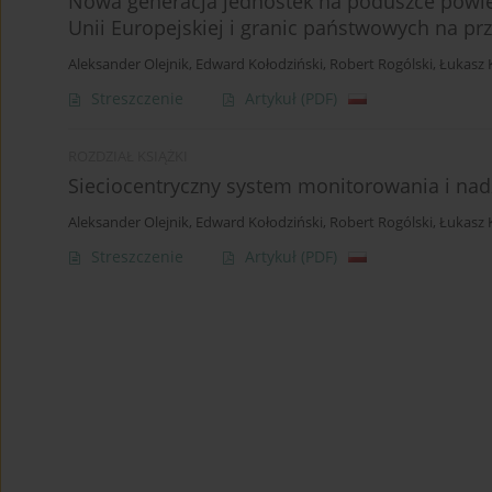
Nowa generacja jednostek na poduszce powie
Unii Europejskiej i granic państwowych na prz
Aleksander Olejnik
,
Edward Kołodziński
,
Robert Rogólski
,
Łukasz 
Streszczenie
Artykuł
(PDF)
ROZDZIAŁ KSIĄŻKI
Sieciocentryczny system monitorowania i n
Aleksander Olejnik
,
Edward Kołodziński
,
Robert Rogólski
,
Łukasz 
Streszczenie
Artykuł
(PDF)