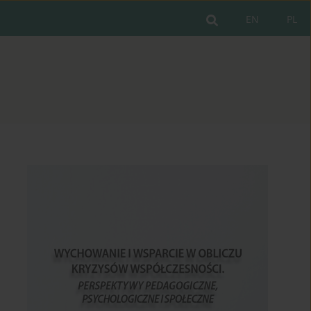
EN
PL