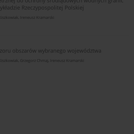
trznej do ochrony śródlądowych wodnych granic
ykładzie Rzeczypospolitej Polskiej
Kiszkowiak
,
Ireneusz Kramarski
adzoru obszarów wybranego województwa
Kiszkowiak
,
Grzegorz Chmaj
,
Ireneusz Kramarski