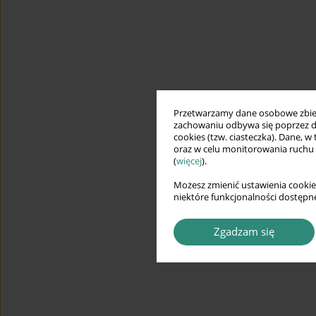
Przetwarzamy dane osobowe zbiera
zachowaniu odbywa się poprzez d
cookies (tzw. ciasteczka). Dane, w
oraz w celu monitorowania ruchu
(
więcej
).
Możesz zmienić ustawienia cookie
niektóre funkcjonalności dostępne
Zgadzam się