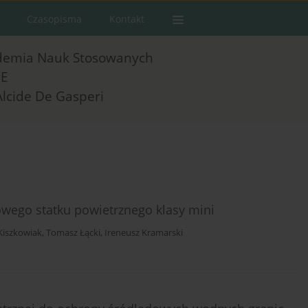
Czasopisma
Kontakt
demia Nauk Stosowanych
E
Alcide De Gasperi
ego statku powietrznego klasy mini
Kiszkowiak
,
Tomasz Łącki
,
Ireneusz Kramarski