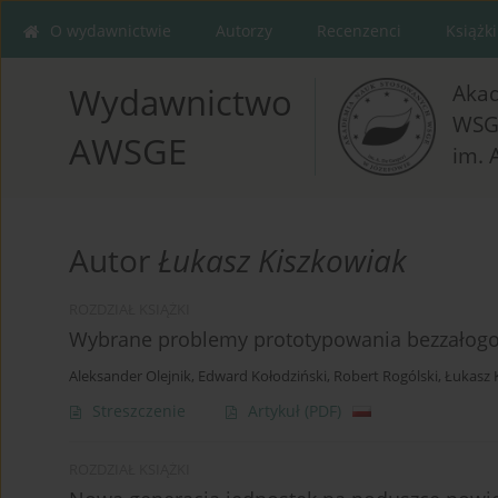
O wydawnictwie
Autorzy
Recenzenci
Książki
Aka
Wydawnictwo
WSG
AWSGE
im. 
Autor
Łukasz Kiszkowiak
ROZDZIAŁ KSIĄŻKI
Wybrane problemy prototypowania bezzałogow
Aleksander Olejnik
,
Edward Kołodziński
,
Robert Rogólski
,
Łukasz 
Streszczenie
Artykuł
(PDF)
ROZDZIAŁ KSIĄŻKI