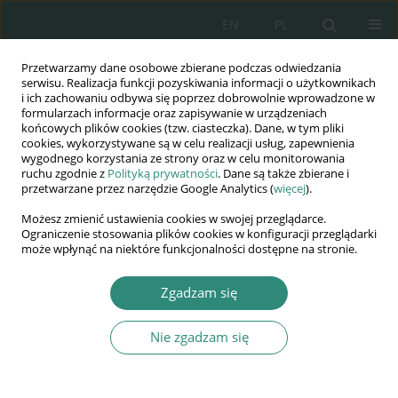
EN
PL
Przetwarzamy dane osobowe zbierane podczas odwiedzania
Wydawnictwo
serwisu. Realizacja funkcji pozyskiwania informacji o użytkownikach
i ich zachowaniu odbywa się poprzez dobrowolnie wprowadzone w
AWSGE
formularzach informacje oraz zapisywanie w urządzeniach
końcowych plików cookies (tzw. ciasteczka). Dane, w tym pliki
cookies, wykorzystywane są w celu realizacji usług, zapewnienia
Akademia Nauk Stosowanych
wygodnego korzystania ze strony oraz w celu monitorowania
WSGE
ruchu zgodnie z
Polityką prywatności
. Dane są także zbierane i
przetwarzane przez narzędzie Google Analytics (
więcej
).
im. Alcide De Gasperi
Możesz zmienić ustawienia cookies w swojej przeglądarce.
Ograniczenie stosowania plików cookies w konfiguracji przeglądarki
może wpłynąć na niektóre funkcjonalności dostępne na stronie.
Autor
Katarzyna Bomba
Zgadzam się
ROZDZIAŁ KSIĄŻKI
Nie zgadzam się
Prawna klasyfikacja stosunku pracy platformowej
z perspektywy społecznych praw człowieka
Katarzyna Bomba