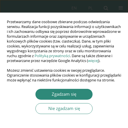
EN
PL
Przetwarzamy dane osobowe zbierane podczas odwiedzania
Wydawnictwo
serwisu. Realizacja funkcji pozyskiwania informacji o użytkownikach
i ich zachowaniu odbywa się poprzez dobrowolnie wprowadzone w
AWSGE
formularzach informacje oraz zapisywanie w urządzeniach
końcowych plików cookies (tzw. ciasteczka). Dane, w tym pliki
cookies, wykorzystywane są w celu realizacji usług, zapewnienia
Akademia Nauk Stosowanych
wygodnego korzystania ze strony oraz w celu monitorowania
WSGE
ruchu zgodnie z
Polityką prywatności
. Dane są także zbierane i
przetwarzane przez narzędzie Google Analytics (
więcej
).
im. Alcide De Gasperi
Możesz zmienić ustawienia cookies w swojej przeglądarce.
Ograniczenie stosowania plików cookies w konfiguracji przeglądarki
może wpłynąć na niektóre funkcjonalności dostępne na stronie.
Autor
Wiesław Breński
Zgadzam się
ROZDZIAŁ KSIĄŻKI
Nie zgadzam się
Bezpieczeństwo ekonomiczne w dobie kryzysu
gospodarczego na początku XXI wieku
Wiesław Breński